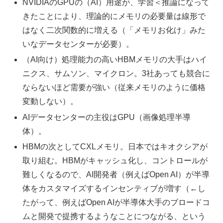
NVIDIAのGPUの（AI）用途が、学習＜推論になって
きたことにより、理論的にメモリの必要量は線形で
はなく二次関数的に増える（「メモリお化け」みた
いなデータセンターが必要）。
（AI向け）処理能力の高いHBMメモリの大手はハイ
ニクス、サムソン、マイクロン。3社あっても競合に
ならないほど需要が強い（従来メモリのように価格
変動しない）。
AIデータセンターの主役はGPU（画像処理半導
体）。
HBMの次としてCXLメモリ。日本ではキオクシアが
取り組む。HBMがキャッシュ化し、コントロールが
難しくなるので、AI開発者（例えばOpen AI）が半導
体をカスタマイズするインセンティブが増す（←し
たがって、例えばOpen AIが半導体大手のブロードコ
ムと開発で提携するようなことにつながる、という