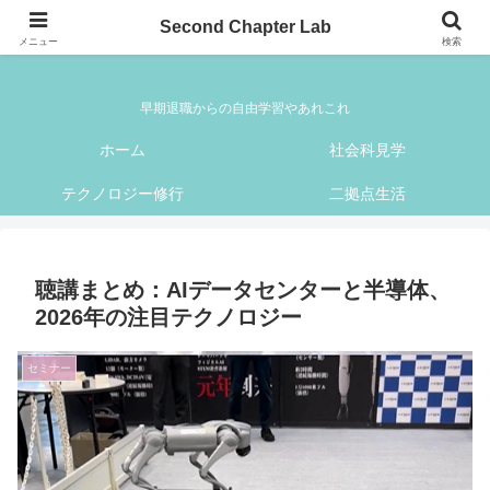
Second Chapter Lab
Second Chapter Lab
メニュー
検索
早期退職からの自由学習やあれこれ
ホーム
社会科見学
テクノロジー修行
二拠点生活
聴講まとめ：AIデータセンターと半導体、
2026年の注目テクノロジー
セミナー