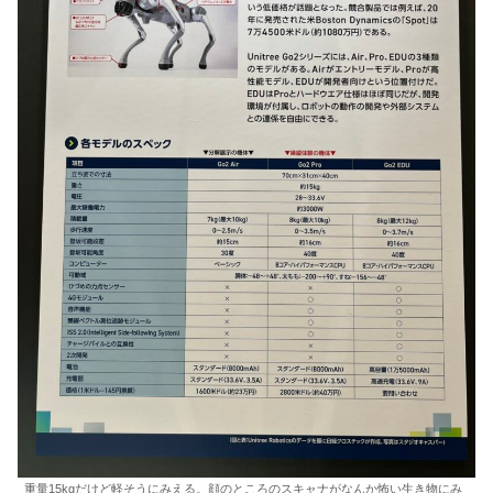
重量15kgだけど軽そうにみえる。顔のところのスキャナがなんか怖い生き物にみ