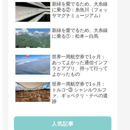
新緑を愛でるため、大糸線
に乗る②：糸魚川（フォッ
サマグナミュージアム）
新緑を愛でるため、大糸線
に乗る①：松本～白馬
世界一周航空券で1ヶ月：
あってよかった通信インフ
ラとアプリ、持って行って
よかったもの
世界一周航空券で1ヶ月：
トルコｰ③ シャンルウルフ
ァ、ギョベクリ・テペの遺
跡
人気記事