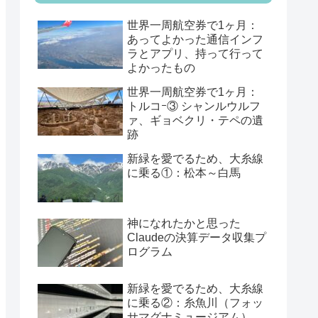
世界一周航空券で1ヶ月：
あってよかった通信インフ
ラとアプリ、持って行って
よかったもの
世界一周航空券で1ヶ月：
トルコｰ③ シャンルウルフ
ァ、ギョベクリ・テペの遺
跡
新緑を愛でるため、大糸線
に乗る①：松本～白馬
神になれたかと思った
Claudeの決算データ収集プ
ログラム
新緑を愛でるため、大糸線
に乗る②：糸魚川（フォッ
サマグナミュージアム）