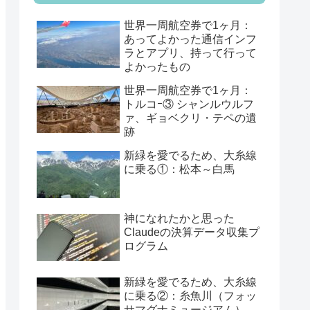
世界一周航空券で1ヶ月：
あってよかった通信インフ
ラとアプリ、持って行って
よかったもの
世界一周航空券で1ヶ月：
トルコｰ③ シャンルウルフ
ァ、ギョベクリ・テペの遺
跡
新緑を愛でるため、大糸線
に乗る①：松本～白馬
神になれたかと思った
Claudeの決算データ収集プ
ログラム
新緑を愛でるため、大糸線
に乗る②：糸魚川（フォッ
サマグナミュージアム）