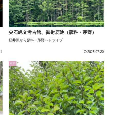
尖石縄文考古館、御射鹿池（蓼科・茅野）
し
軽井沢から蓼科・茅野へドライブ
21
2025.07.20
中部