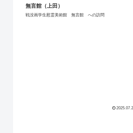
無言館（上田）
戦没画学生慰霊美術館 無言館 への訪問
2025.07.