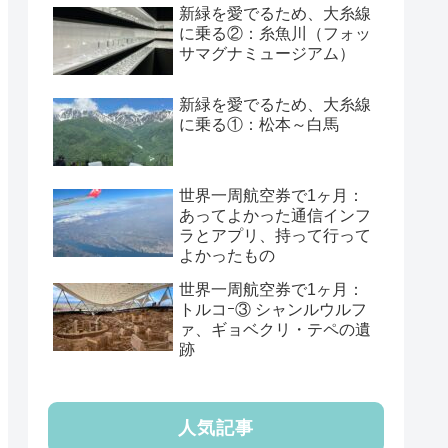
新緑を愛でるため、大糸線
に乗る②：糸魚川（フォッ
サマグナミュージアム）
新緑を愛でるため、大糸線
に乗る①：松本～白馬
世界一周航空券で1ヶ月：
あってよかった通信インフ
ラとアプリ、持って行って
よかったもの
世界一周航空券で1ヶ月：
トルコｰ③ シャンルウルフ
ァ、ギョベクリ・テペの遺
跡
人気記事