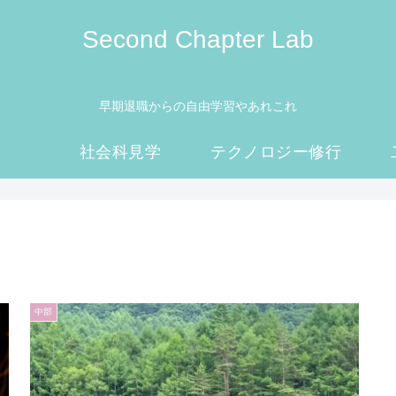
Second Chapter Lab
早期退職からの自由学習やあれこれ
社会科見学
テクノロジー修行
中部