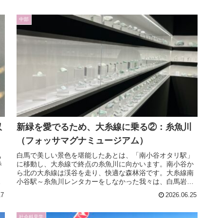
中部
収
新緑を愛でるため、大糸線に乗る②：糸魚川
（フォッサマグナミュージアム）
気
白馬で美しい景色を堪能したあとは、「南小谷オタリ駅」
券
に移動し、大糸線で終点の糸魚川に向かいます。南小谷か
。
ら北の大糸線は渓谷を走り、快適な森林浴です。大糸線南
小谷駅～糸魚川レンタカーをしなかった我々は、白馬岩岳
マウンテンリゾートからはタクシー...
17
2026.06.25
社会科見学