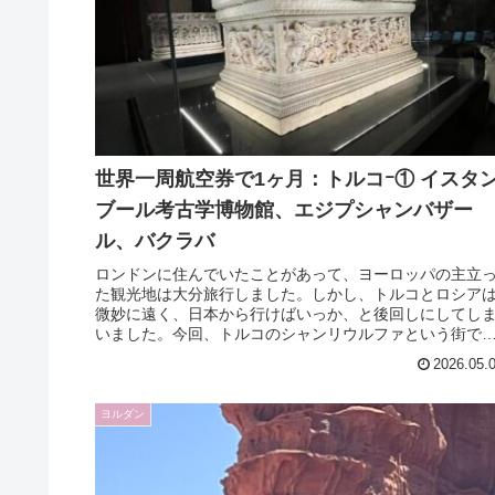
世界一周航空券で1ヶ月：トルコｰ① イスタ
ブール考古学博物館、エジプシャンバザー
ル、バクラバ
ロンドンに住んでいたことがあって、ヨーロッパの主立
た観光地は大分旅行しました。しかし、トルコとロシア
微妙に遠く、日本から行けばいっか、と後回しにしてし
いました。今回、トルコのシャンリウルファという街で
たい遺跡もあったので、イスタンブ...
2026.05.
ヨルダン