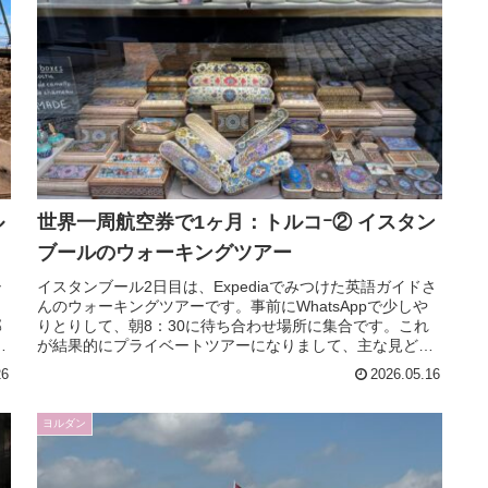
ル
世界一周航空券で1ヶ月：トルコｰ② イスタン
ブールのウォーキングツアー
シ
イスタンブール2日目は、Expediaでみつけた英語ガイドさ
）
んのウォーキングツアーです。事前にWhatsAppで少しや
部
りとりして、朝8：30に待ち合わせ場所に集合です。これ
の
が結果的にプライベートツアーになりまして、主な見どこ
ろを効率よく回っ...
26
2026.05.16
ヨルダン