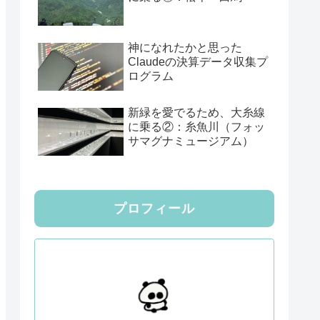
神になれたかと思った
Claudeの決算データ収集プ
ログラム
新緑を愛でるため、大糸線
に乗る②：糸魚川（フォッ
サマグナミュージアム）
プロフィール