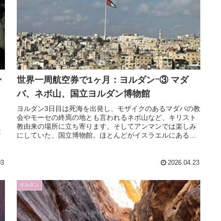
ン
世界一周航空券で1ヶ月：ヨルダンｰ③ マダ
バ、ネボ山、国立ヨルダン博物館
ヨルダン3日目は死海を出発し、モザイクのあるマダバの教
会やモーセの終焉の地とも言われるネボ山など、キリスト
っ
教由来の場所に立ち寄ります。そしてアンマンでは楽しみ
は
にしていた、国立博物館。ほとんどがイスラエルにある死
ま
海文書の一部があるといいます。...
見
03
2026.04.23
ヨルダン