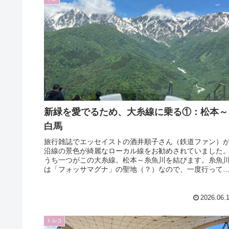
新緑を愛でるため、大糸線に乗る①：松本～
白馬
旅行雑誌でエッセイストの酒井順子さん（鉄道ファン）
沿線の景色が綺麗なローカル線をお勧めされていました
うち一つがこの大糸線。松本～糸魚川を結びます。糸魚
は「フォッサマグナ」の聖地（？）なので、一度行って
たかったこともあり、友人を誘って...
2026.06.
トルコ