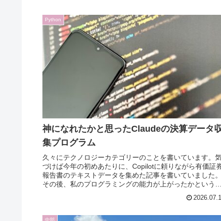
Python
神になれたかと思ったClaudeの決算データ
集プログラム
久々にテクノロジーカテゴリーのことを書いています。
づけば今年の初めあたりに、Copilotに頼りながら有価証
報告書のテキストデータを集めた記事を書いていました
その後、私のプログラミングの能力が上がったかという
と、むしろ退化😓。いや、も...
2026.07.
中部