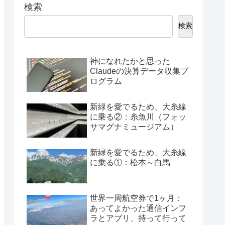
検索
検索
神になれたかと思った
Claudeの決算データ収集プ
ログラム
新緑を愛でるため、大糸線
に乗る②：糸魚川（フォッ
サマグナミュージアム）
新緑を愛でるため、大糸線
に乗る①：松本～白馬
世界一周航空券で1ヶ月：
あってよかった通信インフ
ラとアプリ、持って行って