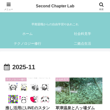
Second Chapter Lab
Second Chapter Lab
メニュー
検索
早期退職からの自由学習やあれこれ
ホーム
社会科見学
テクノロジー修行
二拠点生活
2025-11
テクノロジー修行
社会科見学
推し活用にLINEのスタン
草津温泉と八ッ場ダム