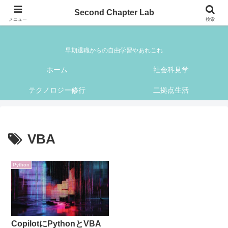
Second Chapter Lab
Second Chapter Lab
メニュー
検索
早期退職からの自由学習やあれこれ
ホーム
社会科見学
テクノロジー修行
二拠点生活
VBA
Python
CopilotにPythonとVBA