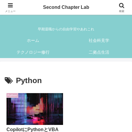
Second Chapter Lab
Second Chapter Lab
メニュー
検索
早期退職からの自由学習やあれこれ
ホーム
社会科見学
テクノロジー修行
二拠点生活
Python
Python
CopilotにPythonとVBA