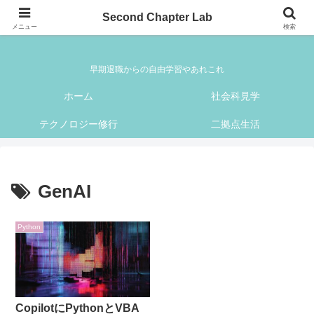
Second Chapter Lab
Second Chapter Lab
メニュー
検索
早期退職からの自由学習やあれこれ
ホーム
社会科見学
テクノロジー修行
二拠点生活
GenAI
Python
CopilotにPythonとVBA