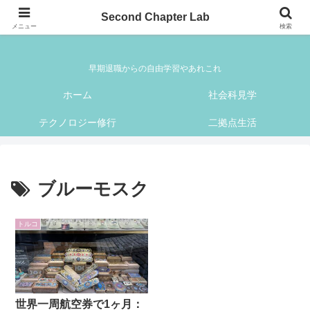
Second Chapter Lab
Second Chapter Lab
メニュー
検索
早期退職からの自由学習やあれこれ
ホーム
社会科見学
テクノロジー修行
二拠点生活
ブルーモスク
トルコ
世界一周航空券で1ヶ月：