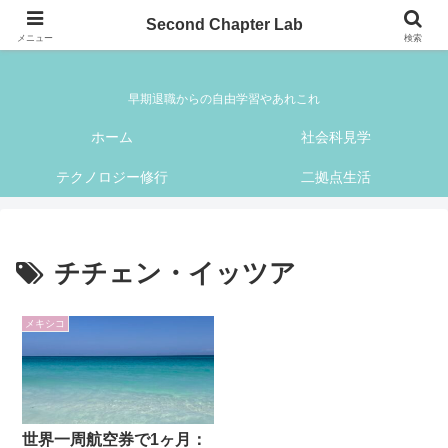
Second Chapter Lab
Second Chapter Lab
メニュー
検索
早期退職からの自由学習やあれこれ
ホーム
社会科見学
テクノロジー修行
二拠点生活
チチェン・イッツア
メキシコ
世界一周航空券で1ヶ月：