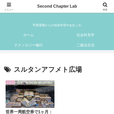
Second Chapter Lab
Second Chapter Lab
メニュー
検索
早期退職からの自由学習やあれこれ
ホーム
社会科見学
テクノロジー修行
二拠点生活
スルタンアフメト広場
トルコ
世界一周航空券で1ヶ月：