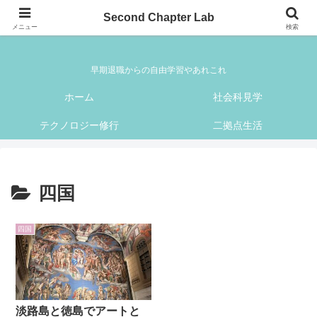
Second Chapter Lab
Second Chapter Lab
メニュー
検索
早期退職からの自由学習やあれこれ
ホーム
社会科見学
テクノロジー修行
二拠点生活
四国
四国
淡路島と徳島でアートと