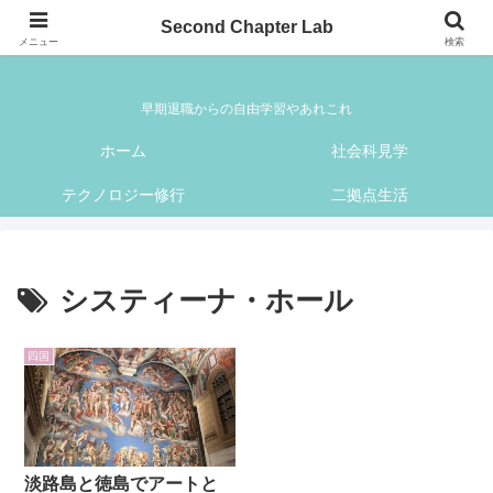
Second Chapter Lab
Second Chapter Lab
メニュー
検索
早期退職からの自由学習やあれこれ
ホーム
社会科見学
テクノロジー修行
二拠点生活
システィーナ・ホール
四国
淡路島と徳島でアートと