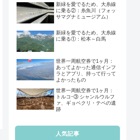
新緑を愛でるため、大糸線
に乗る②：糸魚川（フォッ
サマグナミュージアム）
新緑を愛でるため、大糸線
に乗る①：松本～白馬
世界一周航空券で1ヶ月：
あってよかった通信インフ
ラとアプリ、持って行って
よかったもの
世界一周航空券で1ヶ月：
トルコｰ③ シャンルウルフ
ァ、ギョベクリ・テペの遺
跡
人気記事