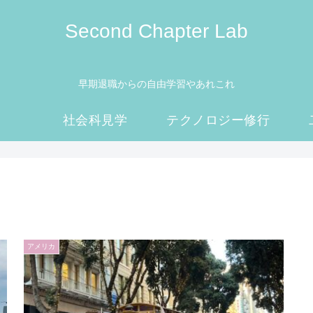
Second Chapter Lab
早期退職からの自由学習やあれこれ
社会科見学
テクノロジー修行
アメリカ