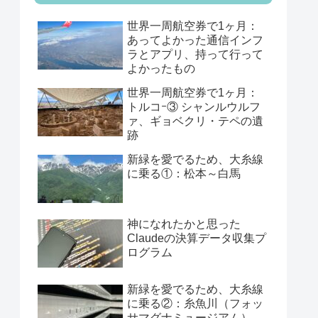
世界一周航空券で1ヶ月：
あってよかった通信インフ
ラとアプリ、持って行って
よかったもの
世界一周航空券で1ヶ月：
トルコｰ③ シャンルウルフ
ァ、ギョベクリ・テペの遺
跡
新緑を愛でるため、大糸線
に乗る①：松本～白馬
神になれたかと思った
Claudeの決算データ収集プ
ログラム
新緑を愛でるため、大糸線
に乗る②：糸魚川（フォッ
サマグナミュージアム）